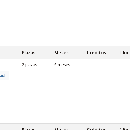
Plazas
Meses
Créditos
Idio
2 plazas
6 meses
- - -
- - -
a
tad
Plazas
Meses
Créditos
Idio