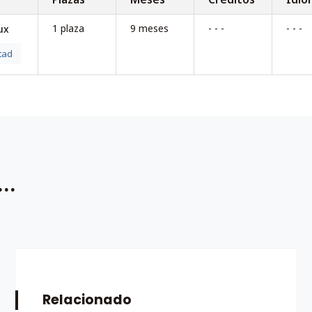
1 plaza
9 meses
- - -
- - -
ux
tad
..
Relacionado