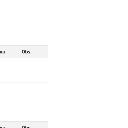
ma
Obs.
- - -
ma
Obs.