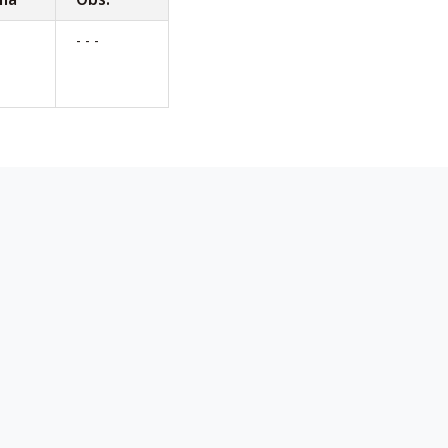
- - -