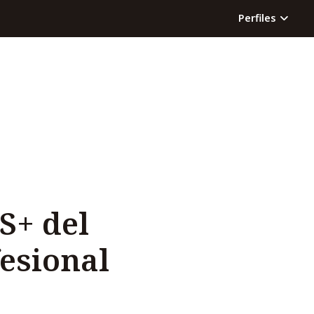
Perfiles
S+ del
fesional