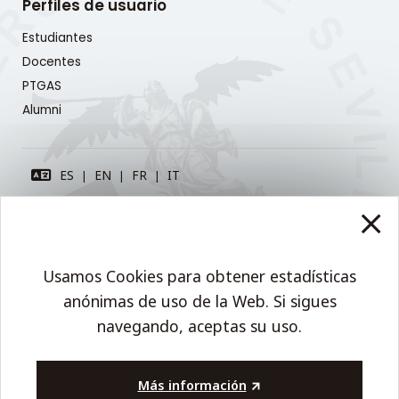
Perfiles de usuario
Estudiantes
Docentes
PTGAS
Alumni
Usamos Cookies para obtener estadísticas
anónimas de uso de la Web. Si sigues
Cookies
Equipo Web
navegando, aceptas su uso.
Más información
.