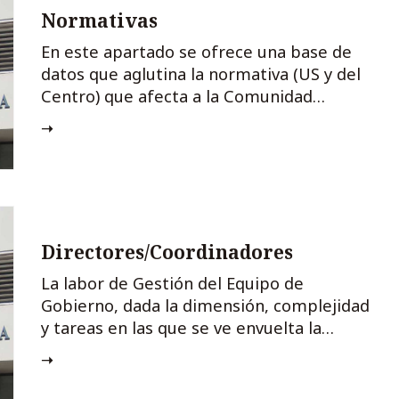
Normativas
En este apartado se ofrece una base de
datos que aglutina la normativa (US y del
Centro) que afecta a la Comunidad
Universitaria según el órgano emisor y
temáticas
Directores/Coordinadores
La labor de Gestión del Equipo de
Gobierno, dada la dimensión, complejidad
y tareas en las que se ve envuelta la
Facultad, se ve reforzada por el concurso y
la ayuda prestada por los Directores,
Subdirectores y Coordinadores