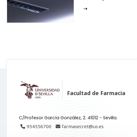
situaciones de eme
Facultad de Farmacia
C/Profesor García González, 2. 41012 - Sevilla.
954556700
farmasecret@us.es